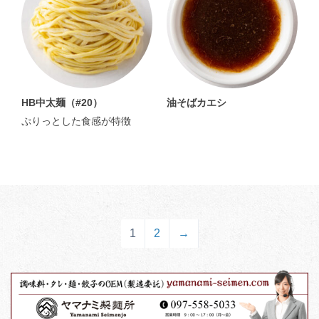
HB中太麺（#20）
油そばカエシ
ぷりっとした食感が特徴
1
2
→