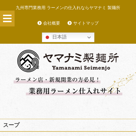
Skip
九州専門業務用 ラーメンの仕入れならヤマナミ 製麺所
to
content
会社概要
サイトマップ
日本語
スープ