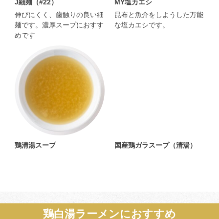
J細麺（#22）
MY塩カエシ
伸びにくく、歯触りの良い細
昆布と魚介をしようした万能
麺です。濃厚スープにおすす
な塩カエシです。
めです
鶏清湯スープ
国産鶏ガラスープ（清湯）
鶏白湯ラーメンにおすすめ