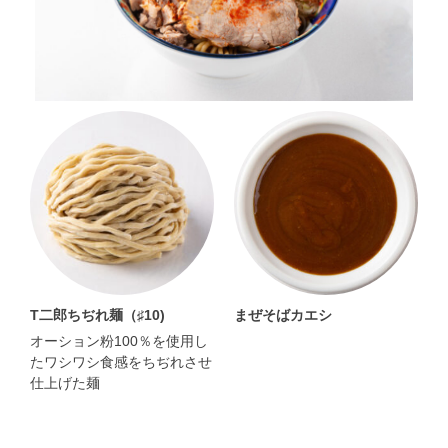
T二郎ちぢれ麺（♯10)
まぜそばカエシ
オーション粉100％を使用し
たワシワシ食感をちぢれさせ
仕上げた麺