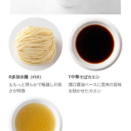
R多加水麺（#10）
T中華そばカエシ
もちっと滑らかで喉越しの良
濃口醤油ベースに昆布の旨味
さが特徴
を効かせたカエシ