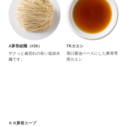
A豚骨細麺（#26）
TKカエシ
ザクっと歯切れの良い低加水
薄口醤油ベースにした豚骨専
麺です。
用カエシ
ＫＮ豚骨スープ