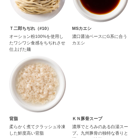
Ｔ二郎ちぢれ（#10）
MSカエシ
オーション粉100%を使用し
濃口醤油ベースにG系に合う
たワシワシ食感をちぢれさせ
カエシ
仕上げた麺
背脂
ＫＮ豚骨スープ
柔らかく煮てクラッシュ冷凍
濃厚でとろみのある白湯スー
した鮮度高い背脂
プ。九州豚骨の独特な香りと