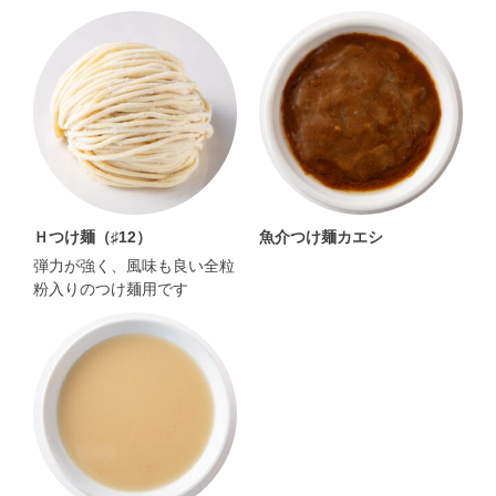
Ｈつけ麺（♯12）
魚介つけ麺カエシ
弾力が強く、風味も良い全粒
粉入りのつけ麺用です