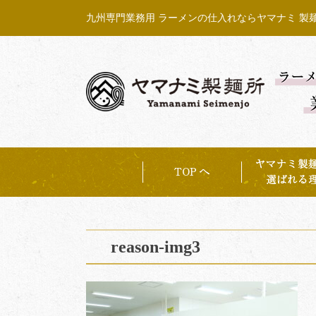
Skip
九州専門業務用 ラーメンの仕入れならヤマナミ 製
to
content
reason-img3