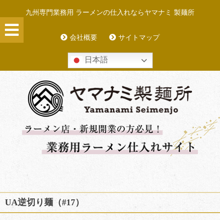
Skip
九州専門業務用 ラーメンの仕入れならヤマナミ 製麺所
to
content
会社概要
サイトマップ
日本語
UA逆切り麺（#17）