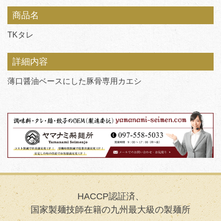
商品名
TKタレ
詳細内容
薄口醤油ベースにした豚骨専用カエシ
HACCP認証済、
国家製麺技師在籍の九州最大級の製麺所