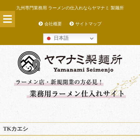
Skip
九州専門業務用 ラーメンの仕入れならヤマナミ 製麺所
to
content
会社概要
サイトマップ
日本語
TKカエシ