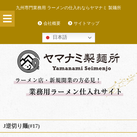
Skip
九州専門業務用 ラーメンの仕入れならヤマナミ 製麺所
to
content
会社概要
サイトマップ
日本語
J逆切り麺(#17)