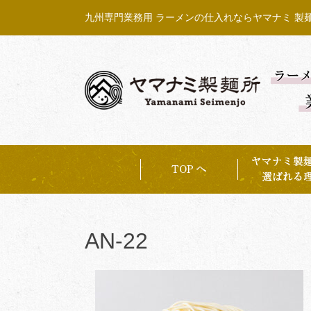
Skip
九州専門業務用 ラーメンの仕入れならヤマナミ 製
to
content
AN-22