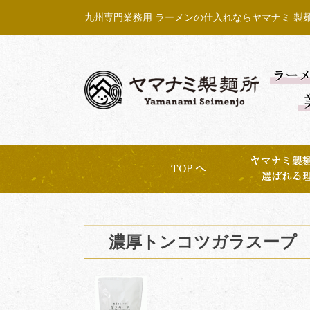
Skip
九州専門業務用 ラーメンの仕入れならヤマナミ 製
to
content
濃厚トンコツガラスープ