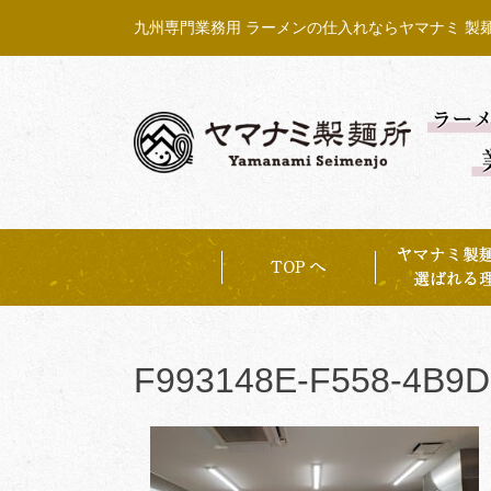
Skip
九州専門業務用 ラーメンの仕入れならヤマナミ 製
to
content
F993148E-F558-4B9D