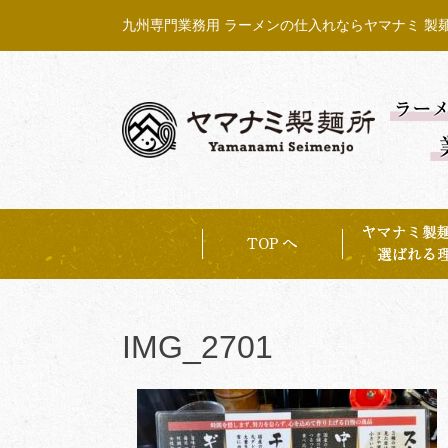
Skip
九州専門業務用 ラーメンの仕入れならヤマナミ 製
to
content
IMG_2701