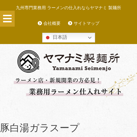
Skip
九州専門業務用 ラーメンの仕入れならヤマナミ 製麺所
to
content
会社概要
サイトマップ
日本語
豚白湯ガラスープ